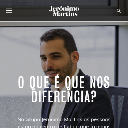
SOBRE NÓS
SUSTENTABILIDADE
INVESTIDOR
MEDIA
O QUE É QUE NOS
CARREIRAS
DIFERENCIA?
CONTACTOS
No Grupo Jerónimo Martins as pessoas
estão no centro de tudo o que fazemos