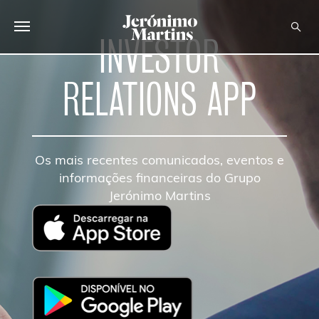
INVESTOR
SOBRE NÓS
RELATIONS APP
SUSTENTABILIDADE
INVESTIDOR
Os mais recentes comunicados, eventos e
MEDIA
informações financeiras do Grupo
Jerónimo Martins
CARREIRAS
CONTACTOS