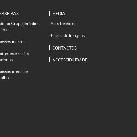
ARREIRAS
MEDIA
ida no Grupo Jerónimo
Press Releases
tins
Galeria de Imagens
nossas marcas
CONTACTOS
udantes e recém-
nciados
ACCESSIBILIDADE
nossas áreas de
balho