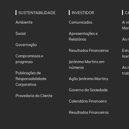
SUSTENTABILIDADE
INVESTIDOR
C
Ambiente
Comunicados
A v
Mar
Social
Apresentações e
Relatórios
As 
Governação
Resultados Financeiros
Est
Compromissos e
lice
progresso
Jerónimo Martins em
números
As 
Publicações de
tra
Responsabilidade
Ação Jerónimo Martins
Corporativa
Governo da Sociedade
Provedoria do Cliente
Calendário Financeiro
Resultados Financeiros