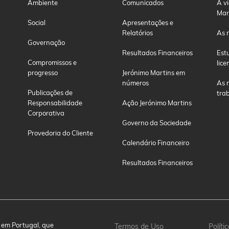
Ambiente
Comunicados
A v
Mar
Social
Apresentações e
Relatórios
As 
Governação
Resultados Financeiros
Est
Compromissos e
lice
progresso
Jerónimo Martins em
números
As 
Publicações de
tra
Responsabilidade
Ação Jerónimo Martins
Corporativa
Governo da Sociedade
Provedoria do Cliente
Calendário Financeiro
Resultados Financeiros
 em Portugal, que
Termos de Uso
Polít