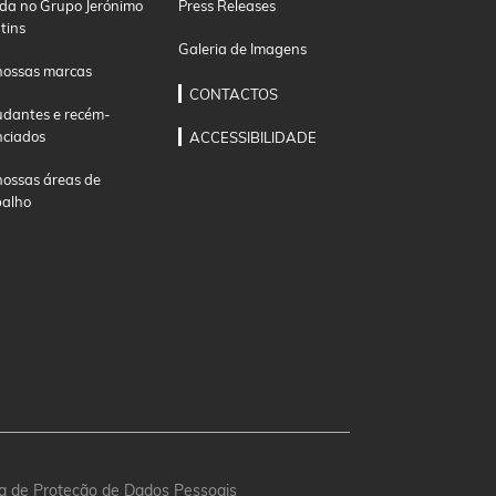
ida no Grupo Jerónimo
Press Releases
tins
Galeria de Imagens
nossas marcas
CONTACTOS
udantes e recém-
nciados
ACCESSIBILIDADE
nossas áreas de
balho
ica de Proteção de Dados Pessoais