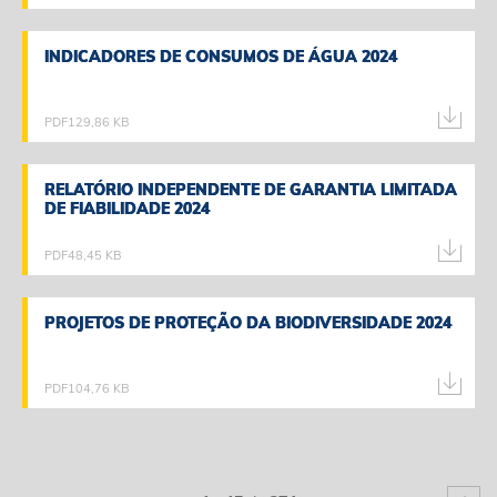
INDICADORES DE CONSUMOS DE ÁGUA 2024
INDICADORES DE CONSUMOS DE ÁGUA 2024
PDF
129,86 KB
RELATÓRIO INDEPENDENTE DE GARANTIA LIMITADA
RELATÓRIO INDEPENDENTE DE GARANTIA LIMITADA
DE FIABILIDADE 2024
DE FIABILIDADE 2024
PDF
48,45 KB
PROJETOS DE PROTEÇÃO DA BIODIVERSIDADE 2024
PROJETOS DE PROTEÇÃO DA BIODIVERSIDADE 2024
PDF
104,76 KB
next