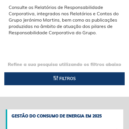
Consulte os Relatórios de Responsabilidade
Corporativa, integrados nos Relatórios e Contas do
Grupo Jerónimo Martins, bem como as publicações
produzidas no âmbito de atuação dos pilares de
Responsabilidade Corporativa do Grupo.
Refine a sua pesquisa utilizando os filtros abaixo
FILTROS
GESTÃO DO CONSUMO DE ENERGIA EM 2025
GESTÃO DO CONSUMO DE ENERGIA EM 2025