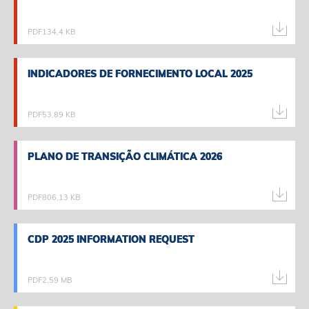
PDF
134,4 KB
INDICADORES DE FORNECIMENTO LOCAL 2025
INDICADORES DE FORNECIMENTO LOCAL 2025
PDF
53,89 KB
PLANO DE TRANSIÇÃO CLIMÁTICA 2026
PLANO DE TRANSIÇÃO CLIMÁTICA 2026
PDF
806,13 KB
CDP 2025 INFORMATION REQUEST
CDP 2025 INFORMATION REQUEST
PDF
2,59 MB