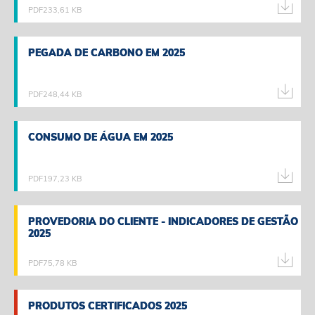
PDF
233,61 KB
PEGADA DE CARBONO EM 2025
PEGADA DE CARBONO EM 2025
PDF
248,44 KB
CONSUMO DE ÁGUA EM 2025
CONSUMO DE ÁGUA EM 2025
PDF
197,23 KB
PROVEDORIA DO CLIENTE - INDICADORES DE GESTÃO
PROVEDORIA DO CLIENTE - INDICADORES DE GESTÃO
2025
2025
PDF
75,78 KB
PRODUTOS CERTIFICADOS 2025
PRODUTOS CERTIFICADOS 2025