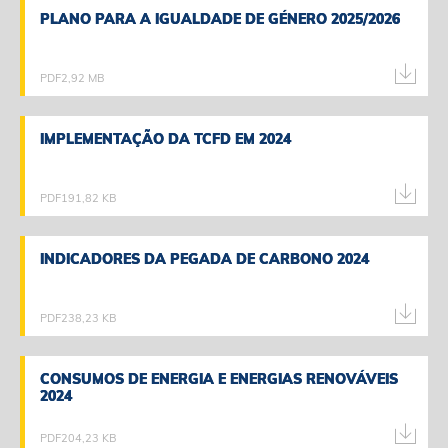
PLANO PARA A IGUALDADE DE GÉNERO 2025/2026
PLANO PARA A IGUALDADE DE GÉNERO 2025/2026
PDF
2,92 MB
IMPLEMENTAÇÃO DA TCFD EM 2024
IMPLEMENTAÇÃO DA TCFD EM 2024
PDF
191,82 KB
INDICADORES DA PEGADA DE CARBONO 2024
INDICADORES DA PEGADA DE CARBONO 2024
PDF
238,23 KB
CONSUMOS DE ENERGIA E ENERGIAS RENOVÁVEIS
CONSUMOS DE ENERGIA E ENERGIAS RENOVÁVEIS
2024
2024
PDF
204,23 KB