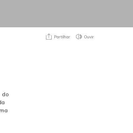
Partilhar
Ouvir
s do
da
rma